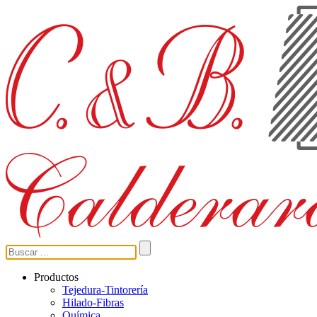
Productos
Tejedura-Tintorería
Hilado-Fibras
Química