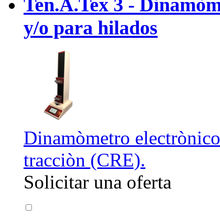
Ten.A.Tex 3 - Dinamòme
y/o para hilados
Dinamòmetro electrònico p
tracciòn (CRE).
Solicitar una oferta