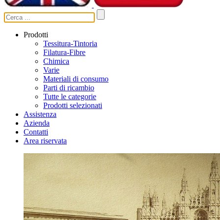
Prodotti
Tessitura-Tintoria
Filatura-Fibre
Chimica
Varie
Materiali di consumo
Parti di ricambio
Tutte le categorie
Prodotti selezionati
Assistenza
Azienda
Contatti
Area riservata