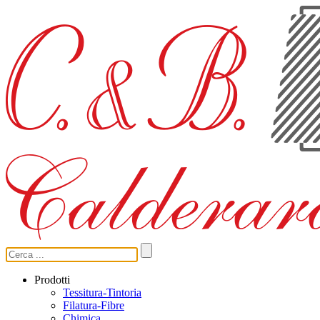
Prodotti
Tessitura-Tintoria
Filatura-Fibre
Chimica