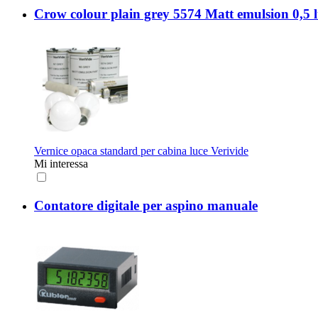
Crow colour plain grey 5574 Matt emulsion 0,5 l
Vernice opaca standard per cabina luce Verivide
Mi interessa
Contatore digitale per aspino manuale